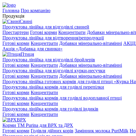
Головна
Про компанію
Продукція
Свині
Продуктова лінійка для відгодівлі свиней
Престартери
Готові корми
Концентрати
Добавки мінерально-ві
Продуктова лінійка для відтворення/репродукції
Готові корми
Концентрати
Добавки мінерально-вітамінні
АКЦІЯ
Акція «Добавка для свинки»
Птиця
Продуктова лінійка для відгодівлі бройлерів
Готові корми
Концентрати
Добавки мінерально-вітамінні
Продуктова лінійка для відгодівлі курки-несучки
Готові корми
Концентрати
Добавки мінерально-вітамінні
Продуктова лінійка готових кормів для годівлі птиці «Курка Н
Продуктова лінійка кормів для годівлі перепілки
Готові корми
Концентрати
Продуктова лінійка кормів для годівлі водоплавної птиці
Готові корми
Концентрати
Продуктова лінійка кормів для годівлі індиків
Готові корми
Концентрати
ВРХ
Корми ТМ Purina для ВРХ та ДРХ
Готові корми
Годівля дійних корів
Замінник молока PuriMilk
Но