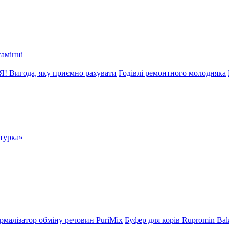
тамінні
! Вигода, яку приємно рахувати
Годівлі ремонтного молодняка
атурка»
рмалізатор обміну речовин PuriMix
Буфер для корів Rupromin Bal