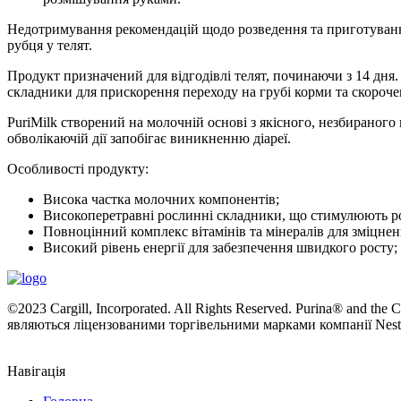
Недотримування рекомендацій щодо розведення та приготування
рубця у телят.
Продукт призначений для відгодівлі телят, починаючи з 14 дня.
складники для прискорення переходу на грубі корми та скороч
PuriMilk створений на молочній основі з якісного, незбираног
обволікаючій дії запобігає виникненню діареї.
Особливості продукту:
Висока частка молочних компонентів;
Високоперетравні рослинні складники, що стимулюють ро
Повноцінний комплекс вітамінів та мінералів для зміцнен
Високий рівень енергії для забезпечення швидкого росту;
©2023 Cargill, Incorporated. All Rights Reserved. Purina® and th
являються ліцензованими торгівельними марками компанії Nestle
Навігація